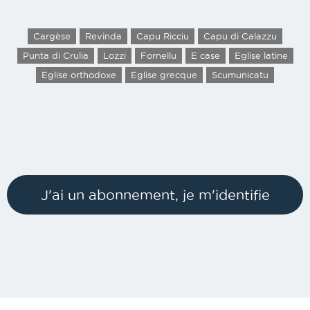
Cargèse
Revinda
Capu Ricciu
Capu di Calazzu
Punta di Crulia
Lozzi
Fornellu
E case
Eglise latine
Eglise orthodoxe
Eglise grecque
Scumunicatu
J'ai un abonnement, je m'identifie