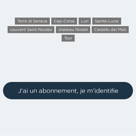
Torre di Seneca
Cap-Corse
Luri
Sainte-Lucie
couvent Saint-Nicolas
chateau féodal
Castellu dei Moti
Tour
J'ai un abonnement, je m'identifie