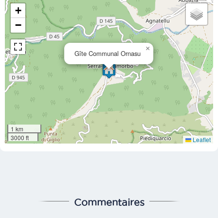
+
−
×
Gîte Communal Ornasu
1 km
3000 ft
Leaflet
Commentaires