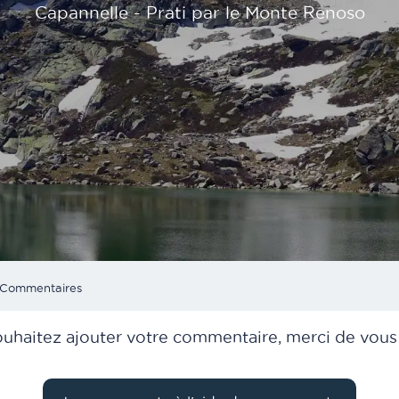
Capannelle - Prati par le Monte Renoso
Current:
Commentaires
ouhaitez ajouter votre commentaire, merci de vous i