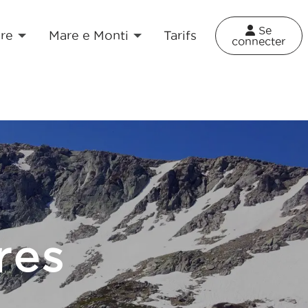
×
Se
re
Mare e Monti
Tarifs
connecter
res