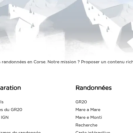
 randonnées en Corse. Notre mission ? Proposer un contenu riche
aration
Randonnées
ls
GR20
es du GR20
Mare a Mare
 IGN
Mare e Monti
Recherche
ismes de randonnée
Carte intéractive