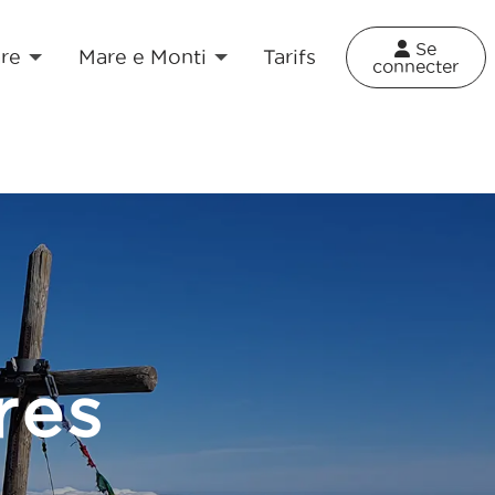
×
Se
re
Mare e Monti
Tarifs
connecter
res