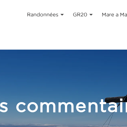
Randonnées
GR20
Mare a Ma
s commentai