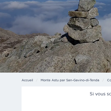
Accueil
Monte Astu par San-Gavino-di-Tenda
Cu
Co
Si vous s