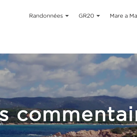
Randonnées
GR20
Mare a Ma
s commentai