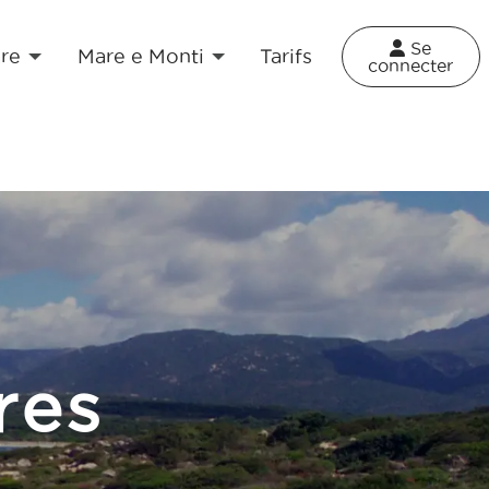
×
Se
re
Mare e Monti
Tarifs
connecter
res