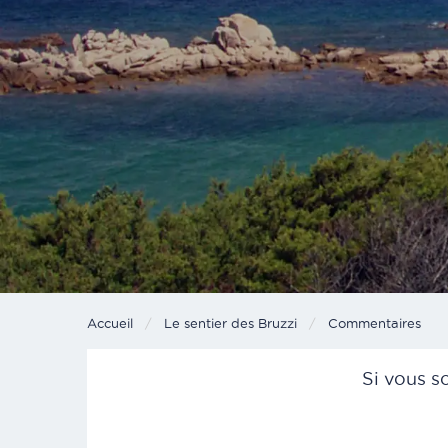
Accueil
Le sentier des Bruzzi
Current:
Commentaires
Si vous s