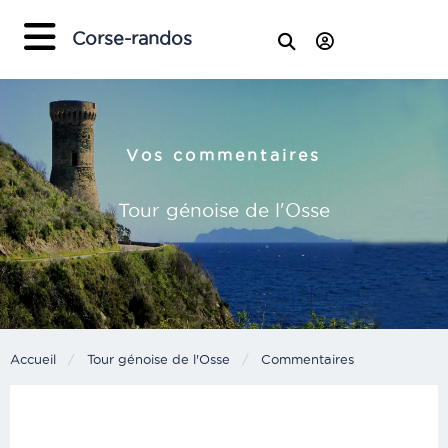
×
Corse-randos
Vos commentaires
Tour génoise de l'Osse
Accueil
Tour génoise de l'Osse
Current:
Commentaires