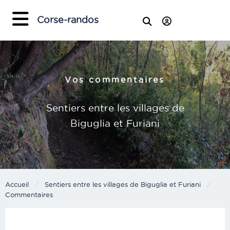
×
Corse-randos
Vos commentaires
Sentiers entre les villages de
Biguglia et Furiani
Accueil
Sentiers entre les villages de Biguglia et Furiani
Current:
Commentaires