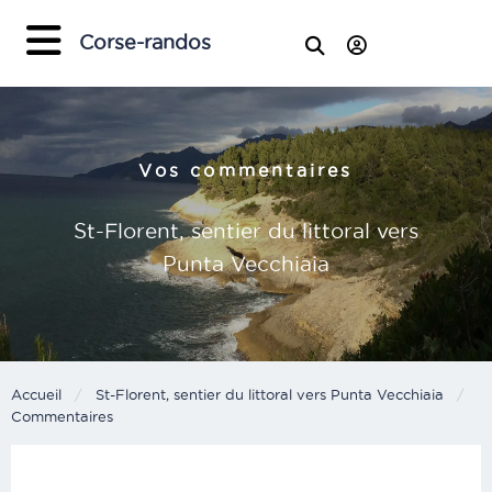
×
Corse-randos
Vos commentaires
St-Florent, sentier du littoral vers
Punta Vecchiaia
Accueil
St-Florent, sentier du littoral vers Punta Vecchiaia
Current:
Commentaires