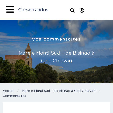
×
Corse-randos
Vos commentaires
Mare e Monti Sud - de Bisinao à
Coti-Chiavari
Accueil
Mare e Monti Sud - de Bisinao à Coti-Chiavari
Current:
Commentaires