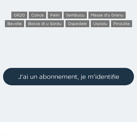
GR20
Conca
Paliri
Sambucu
Massa d'u Granu
Bavella
Bocca di u Sordu
Ospedale
Usciolu
Pinzutta
J'ai un abonnement, je m'identifie